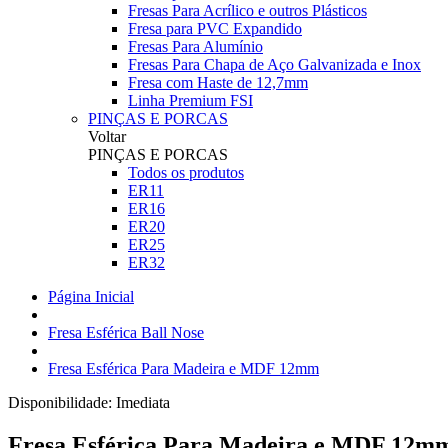
Fresas Para Acrílico e outros Plásticos
Fresa para PVC Expandido
Fresas Para Alumínio
Fresas Para Chapa de Aço Galvanizada e Inox
Fresa com Haste de 12,7mm
Linha Premium FSI
PINÇAS E PORCAS
Voltar
PINÇAS E PORCAS
Todos os produtos
ER11
ER16
ER20
ER25
ER32
Página Inicial
Fresa Esférica Ball Nose
Fresa Esférica Para Madeira e MDF 12mm
Disponibilidade:
Imediata
Fresa Esférica Para Madeira e MDF 12m