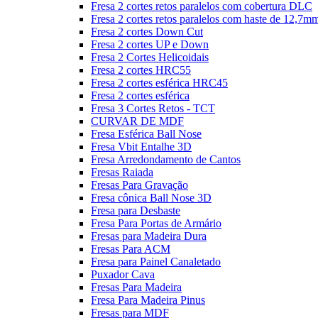
Fresa 2 cortes retos paralelos com cobertura DLC
Fresa 2 cortes retos paralelos com haste de 12,7m
Fresa 2 cortes Down Cut
Fresa 2 cortes UP e Down
Fresa 2 Cortes Helicoidais
Fresa 2 cortes HRC55
Fresa 2 cortes esférica HRC45
Fresa 2 cortes esférica
Fresa 3 Cortes Retos - TCT
CURVAR DE MDF
Fresa Esférica Ball Nose
Fresa Vbit Entalhe 3D
Fresa Arredondamento de Cantos
Fresas Raiada
Fresas Para Gravação
Fresa cônica Ball Nose 3D
Fresa para Desbaste
Fresa Para Portas de Armário
Fresas para Madeira Dura
Fresas Para ACM
Fresa para Painel Canaletado
Puxador Cava
Fresas Para Madeira
Fresa Para Madeira Pinus
Fresas para MDF