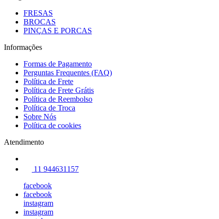
FRESAS
BROCAS
PINÇAS E PORCAS
Informações
Formas de Pagamento
Perguntas Frequentes (FAQ)
Política de Frete
Política de Frete Grátis
Política de Reembolso
Política de Troca
Sobre Nós
Política de cookies
Atendimento
11 944631157
facebook
facebook
instagram
instagram